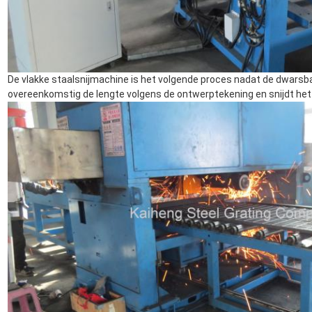
De vlakke staalsnijmachine is het volgende proces nadat de dwarsba
overeenkomstig de lengte volgens de ontwerptekening en snijdt het 