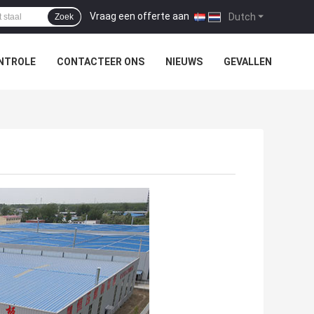
Vraag een offerte aan
|
Dutch
Zoek
NTROLE
CONTACTEER ONS
NIEUWS
GEVALLEN