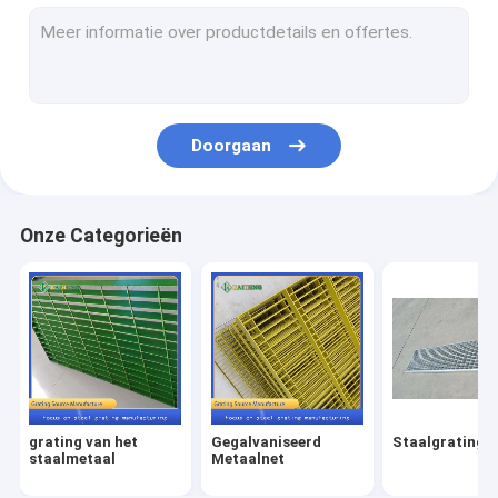
De Tredeloopvlakken van de staalrooster
Roestvrij staalgrating
Op zwaar werk berekende Staalrooster
Doorgaan
Gelast gaas hekwerk
FRP Gevormde Grating
Onze Categorieën
Decoratief draadnetwerk
De Producten van de ijzerdraad
Staalgrating Klemmen
Het Rek van het staalafval
grating van het
Gegalvaniseerd
Staalgrating 
staalmetaal
Metaalnet