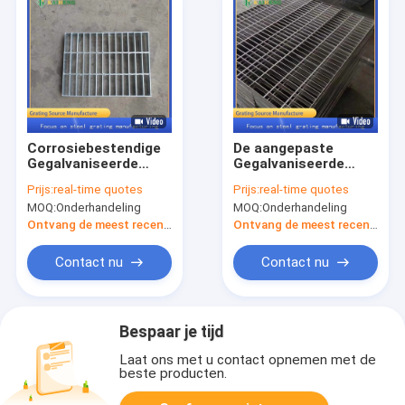
Corrosiebestendige
De aangepaste
Gegalvaniseerde
Gegalvaniseerde
Grating van het
Plaat van de de
Prijs:
real-time quotes
Prijs:
real-time quotes
Metaalstaal
Roosterdekking van
MOQ:
Onderhandeling
MOQ:
Onderhandeling
Dekkingsplaat voor
het Roestvrij
Afvoerkanaalgang
staalafvoerkanaal
Ontvang de meest recente Prijs
Ontvang de meest recente Prijs
Contact nu
Contact nu
Bespaar je tijd
Laat ons met u contact opnemen met de
beste producten.