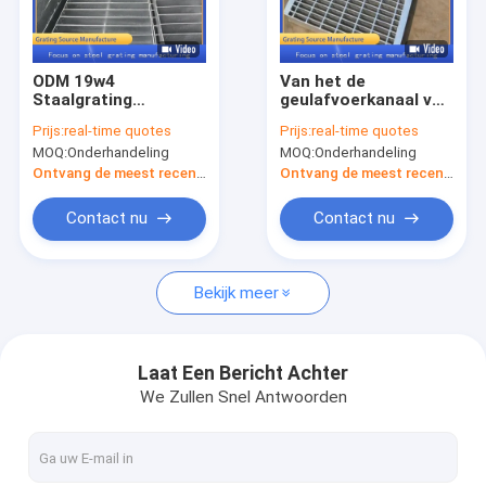
Fabrieksreis
Kwaliteitscontrole
ODM 19w4
Van het de
Staalgrating
geulafvoerkanaal van
Contacteer ons
Dekkingsplaat voor
het hoge
Prijs:
real-time quotes
Prijs:
real-time quotes
Water die goed
Prestatiesmetaal
MOQ:
Onderhandeling
MOQ:
Onderhandeling
verzamelen
van de de
Nieuws
roostersdekking het
Ontvang de meest recente Prijs
Ontvang de meest recente Prijs
Roestvrije
staalgrating voor
Gevallen
Contact nu
Contact nu
Metrosluiting
Bekijk meer
grating van het staalmetaal
Gegalvaniseerd Metaalnet
Laat Een Bericht Achter
We Zullen Snel Antwoorden
Staalgrating Dekking
de vloer van het metaalnet