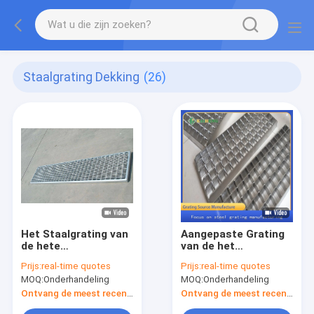
Staalgrating Dekking
(26)
Het Staalgrating van
Aangepaste Grating
de hete
van de het
Onderdompelings de
Afvoerkanaaldekking
Prijs:
real-time quotes
Prijs:
real-time quotes
Gegalvaniseerde
van het Roestvrij
MOQ:
Onderhandeling
MOQ:
Onderhandeling
Sloot Roosters van
staalmetaal voor
het het
Oprijlaan
Ontvang de meest recente Prijs
Ontvang de meest recente Prijs
Metaalafvoerkanaal