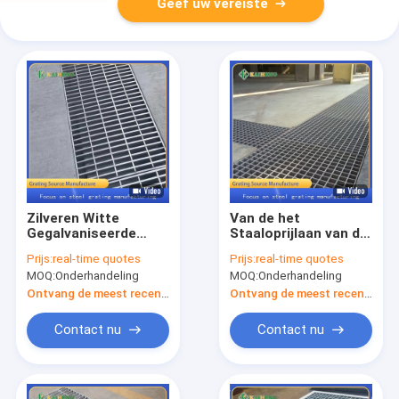
Geef uw vereiste
Zilveren Witte
Van de het
Gegalvaniseerde
Staaloprijlaan van de
Grating van het
rioleringssloot van
Prijs:
real-time quotes
Prijs:
real-time quotes
Metaalstaal
de het
MOQ:
Onderhandeling
MOQ:
Onderhandeling
Dekkingsplaat
Afvoerkanaalrooster
lidstaten Grating
Ontvang de meest recente Prijs
Ontvang de meest recente Prijs
Drain Cover
Contact nu
Contact nu