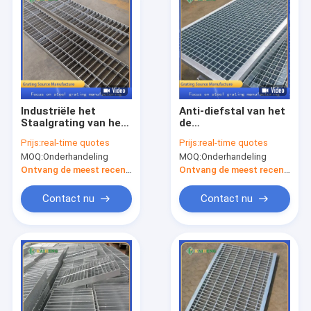
Industriële het
Anti-diefstal van het
Staalgrating van het
de
Gootafvoerkanaal
Roosterafvoerkanaal
Prijs:
real-time quotes
Prijs:
real-time quotes
Gegalvaniseerde
van het Hete
MOQ:
Onderhandeling
MOQ:
Onderhandeling
metaal
Onderdompelings
Dekkingsnetten
Gegalvaniseerde
Ontvang de meest recente Prijs
Ontvang de meest recente Prijs
Staal van het de
Dekkingsmetaal de
Contact nu
Contact nu
vloerplaat
Huis
Producten
Ongeveer ons