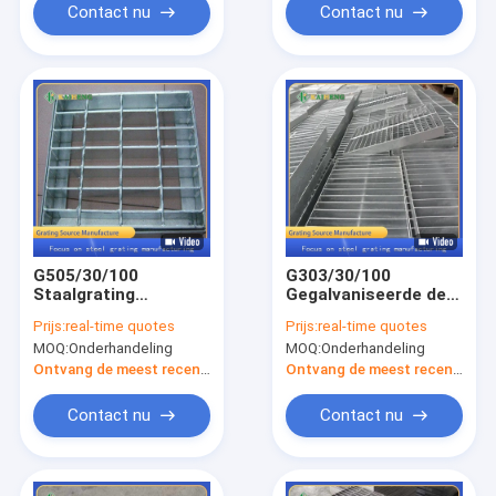
van de Dekkingsplaat
Contact nu
Contact nu
G505/30/100
G303/30/100
Staalgrating
Gegalvaniseerde de
Dekkingsplaat voor
Vloerroosters die
Prijs:
real-time quotes
Prijs:
real-time quotes
Drainagesloot
van het Staalmetaal
MOQ:
Onderhandeling
MOQ:
Onderhandeling
voor Afvoerkanaal
raspen
Ontvang de meest recente Prijs
Ontvang de meest recente Prijs
Contact nu
Contact nu