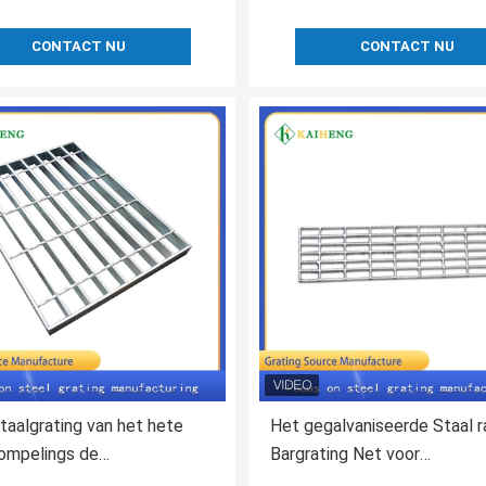
CONTACT NU
CONTACT NU
aalgrating van het hete
Het gegalvaniseerde Staal 
ompelings de
Bargrating Net voor
niseerde Staal van het het
Rioleringsinstallatie