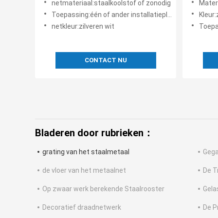
netmateriaal:staalkoolstof of zonodig
Mater
Metaala
Toepassing:één of ander installatieplatform
Kleur:
Afvoer
netkleur:zilveren wit
Toepa
CONTACT NU
Bladeren door rubrieken：
grating van het staalmetaal
Gega
de vloer van het metaalnet
De T
Op zwaar werk berekende Staalrooster
Gela
Decoratief draadnetwerk
De P