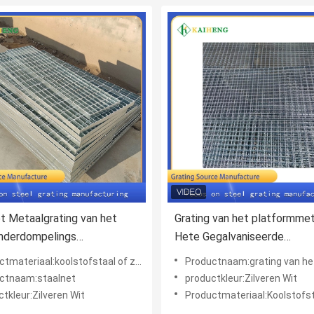
 Metaalgrating van het
Grating van het platformmet
nderdompelings
Hete Gegalvaniseerde
niseerde Staal voor
Onderdompeling van de Op 
tmateriaal:koolstofstaal of zonodig
Productnaam:grating van het pla
mgang
werk berekende Staalloopb
ctnaam:staalnet
productkleur:Zilveren Wit
tkleur:Zilveren Wit
Productmateriaal:Koolstofs