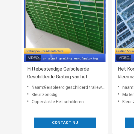
Hittebestendige Geïsoleerde
Het Koo
Geschilderde Grating van het
kleerm
Staalmetaal voor Industrieel
voor W
Naam:Geïsoleerd geschilderd traliewerkpaneel
naam:
Kleur:zonodig
Mater
Oppervlakte:Het schilderen
Kleur:
CONTACT NU