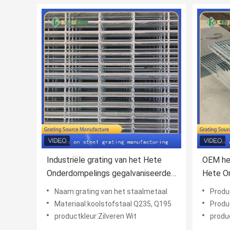
Industriële grating van het Hete
OEM het
Onderdompelings gegalvaniseerde
Hete O
staal Plaat 30mmx50mm
Gegalva
Naam:grating van het staalmetaal
Produc
Stadiu
Materiaal:koolstofstaal Q235, Q195
Produ
productkleur:Zilveren Wit
produc