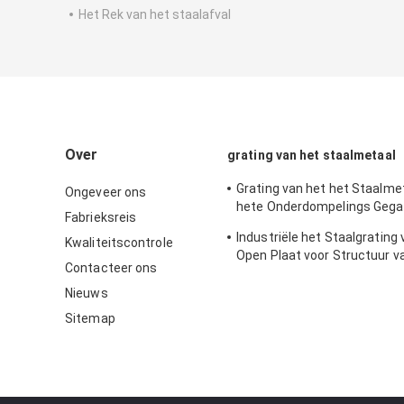
Het Rek van het staalafval
Over
grating van het staalmetaal
Grating van het het Staalme
Ongeveer ons
hete Onderdompelings Gega
Fabrieksreis
Ijzer voor Polysilicon de Inst
Industriële het Staalgrating
Kwaliteitscontrole
Staalstructuur
Open Plaat voor Structuur v
Contacteer ons
Logistiek de Sorterende Sta
Nieuws
Sitemap