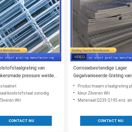
lstofstaalgrating van
Corrosiebestendige Lager
akersmade pressure welded
Gegalvaniseerde Grating van
erkend Platform
Staalmetaal voor Platform
staalnet
Productnaam:staalgrating p
iaal:koolstofstaal zonodig
kleur:Zilveren Wit
Zilveren Wit
Materiaal:Q235 Q195 enz. als v
CONTACT NU
CONTACT NU