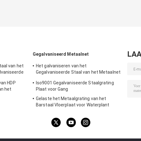
LAA
Gegalvaniseerd Metaalnet
taal van het
Het galvaniseren van het
lvaniseerde
Gegalvaniseerde Staal van het Metaalnet
allatie van de
voor Bevloering
 van HDP
Iso9001 Gegalvaniseerde Staalgrating
an het
Plaat voor Gang
al
Gelaste het Metaalgrating van het
Barstaal Vloerplaat voor Waterplant