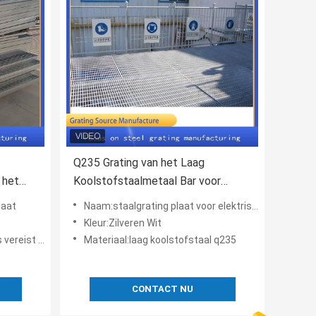
Q235 Grating van het Laag
 het
Koolstofstaalmetaal Bar voor
Elektrische centraleplatform
laat
Naam:staalgrating plaat voor elektrische centraleplatform
Kleur:Zilveren Wit
ereist uw
Materiaal:laag koolstofstaal q235
CONTACT NU