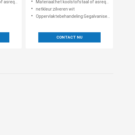
srequired
Materiaal:het koolstofstaal of asrequired
netkleur:zilveren wit
Oppervlaktebehandeling:Gegalvaniseerd heet
CONTACT NU