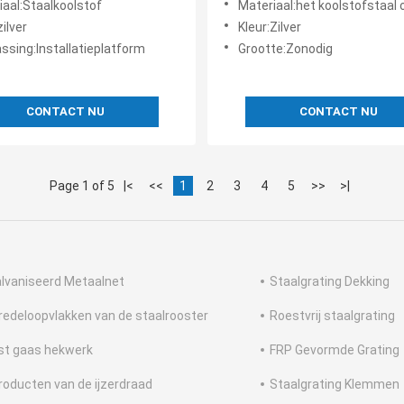
iaal:Staalkoolstof
Materiaal:het koolstofstaal of a
fvoerkanaal van
zilver
Kleur:Zilver
kanaalnetten Netten G325
ssing:Installatieplatform
Grootte:Zonodig
CONTACT NU
CONTACT NU
Page 1 of 5
|<
<<
1
2
3
4
5
>>
>|
lvaniseerd Metaalnet
Staalgrating Dekking
redeloopvlakken van de staalrooster
Roestvrij staalgrating
st gaas hekwerk
FRP Gevormde Grating
roducten van de ijzerdraad
Staalgrating Klemmen