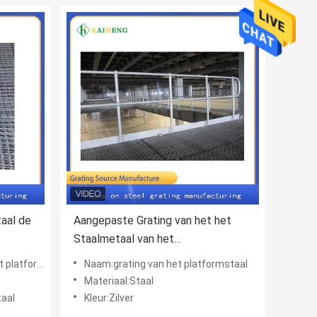
aal de
Aangepaste Grating van het het
Staalmetaal van het
zwaar
Workshopplatform voor Loopbrug
tformstaal
Naam:grating van het platformstaal
rug
Materiaal:Staal
taal
Kleur:Zilver