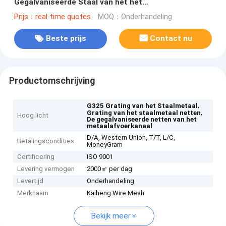
Gegalvaniseerde Staal van het het
Metaalafvoerkanaal van Afvoerkanaalnetten Netten
Prijs：real-time quotes
MOQ：Onderhandeling
G325
Beste prijs
Contact nu
Productomschrijving
,
G325 Grating van het Staalmetaal
,
Grating van het staalmetaal netten
Hoog licht
De gegalvaniseerde netten van het
metaalafvoerkanaal
D/A, Western Union, T/T, L/C,
Betalingscondities
MoneyGram
Certificering
ISO 9001
Levering vermogen
2000㎡ per dag
Levertijd
Onderhandeling
Merknaam
Kaiheng Wire Mesh
Bekijk meer