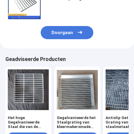
Gegalvaniseerde Staal van het het
Metaalafvoerkanaal van
Afvoerkanaalnetten Netten G325
Doorgaan
Geadviseerde Producten
Het hoge
Gegalvaniseerde het
Antislip Getan
Gegalvaniseerde
Staalgrating van
Grating van he
Staal die van de
kleermakersmade
staalmetaal
Lagercapaciteit
silver pressure
Corrosiebeste