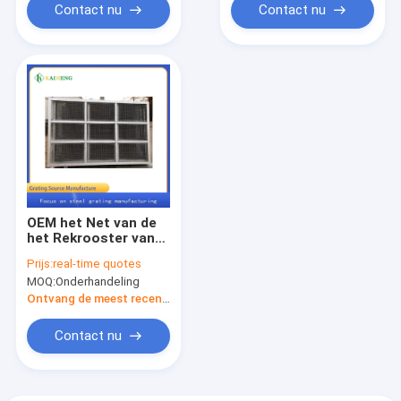
Contact nu
Contact nu
OEM het Net van de
het Rekrooster van
het Staalafval voor
Prijs:
real-time quotes
Rioleringsmateriaal
MOQ:
Onderhandeling
Ontvang de meest recente Prijs
Contact nu