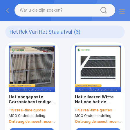
Het Rek Van Het Staalafval
(3)
Het aangepaste
Het zilveren Witte
Corrosiebestendige
Net van het de
Rek van het
roosterregenwater
Prijs:
real-time quotes
Prijs:
real-time quotes
Staalafval voor
van het damafval
MOQ:
Onderhandeling
MOQ:
Onderhandeling
Duikers
voor Behandeling van
afvalwater
Ontvang de meest recente Prijs
Ontvang de meest recente Prijs