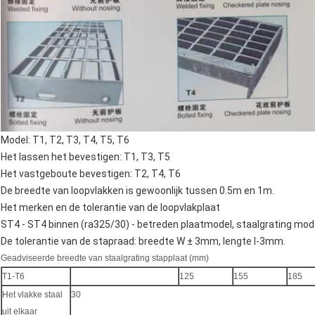
Model: T1, T2, T3, T4, T5, T6
Het lassen het bevestigen: T1, T3, T5
Het vastgeboute bevestigen: T2, T4, T6
De breedte van loopvlakken is gewoonlijk tussen 0.5m en 1m.
Het merken en de tolerantie van de loopvlakplaat
ST4 - ST4 binnen (ra325/30) - betreden plaatmodel, staalgrating mod
De tolerantie van de stapraad: breedte W ± 3mm, lengte l-3mm.
Geadviseerde breedte van staalgrating stapplaat (mm)
T1-T6
125
155
185
Het vlakke staal
30
uit elkaar