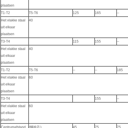
plaatsen
T1-T2
T5-T6
125
165
--
Het vlakke staal
40
uit elkaar
plaatsen
T3-T4
115
155
--
Het vlakke staal
40
uit elkaar
plaatsen
T1-T2
T5-T6
--
--
185
Het vlakke staal
60
uit elkaar
plaatsen
T3-T4
155
--
Het vlakke staal
60
uit elkaar
plaatsen
Centrumafstand
(螺栓孔)
45
75
75