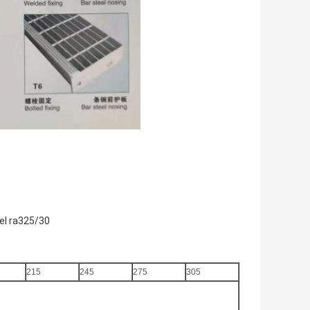
el ra325/30
215
245
275
305