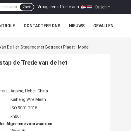
Vraag een offerte aan
|
Dutch
Zoek
NTROLE
CONTACTEER ONS
NIEUWS
GEVALLEN
Van De Het Staalrooster Betreedt Plaatt1 Model
stap de Trede van de het
mst:
Anping, Hebei, China
Kaiheng Wire Mesh
ISO 9001:2015
kh001
den Algemene voorwaarden: