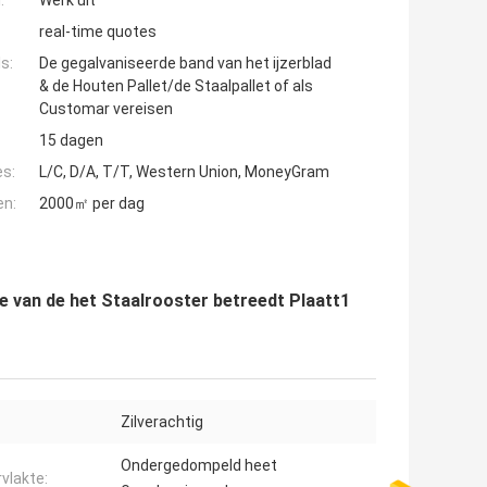
:
Werk uit
real-time quotes
s:
De gegalvaniseerde band van het ijzerblad
& de Houten Pallet/de Staalpallet of als
Customar vereisen
15 dagen
es:
L/C, D/A, T/T, Western Union, MoneyGram
en:
2000㎡ per dag
e van de het Staalrooster betreedt Plaatt1
Zilverachtig
Ondergedompeld heet
vlakte: