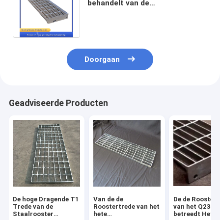
behandelt van de
Roosterstappen van het
Tredestaal het Netplaat T4
Doorgaan
Geadviseerde Producten
De hoge Dragende T1
Van de de
De de Rooster
Trede van de
Roostertrede van het
van het Q235t
Staalrooster
hete
betreedt Hete