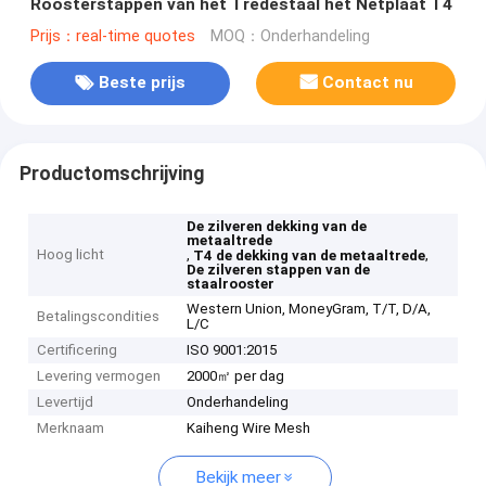
Roosterstappen van het Tredestaal het Netplaat T4
Prijs：real-time quotes
MOQ：Onderhandeling
Beste prijs
Contact nu
Productomschrijving
De zilveren dekking van de
metaaltrede
Hoog licht
,
,
T4 de dekking van de metaaltrede
De zilveren stappen van de
staalrooster
Western Union, MoneyGram, T/T, D/A,
Betalingscondities
L/C
Certificering
ISO 9001:2015
Levering vermogen
2000㎡ per dag
Levertijd
Onderhandeling
Merknaam
Kaiheng Wire Mesh
Bekijk meer