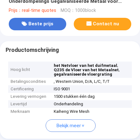
Onderdompelings Gegalvaniseerde Metaal voor
Duifloods
Prijs：real-time quotes
MOQ：1000block
Beste prijs
Contact nu
Productomschrijving
,
het Netvloer van het duifmetaal
Hoog licht
,
Q235 de Vloer van het Metaalnet
gegalvaniseerde vloergrating
Betalingscondities
, Western Union, D/A, L/C, T/T
Certificering
ISO 9001
Levering vermogen
1500 stukken één dag
Levertijd
Onderhandeling
Merknaam
Kaiheng Wire Mesh
Bekijk meer