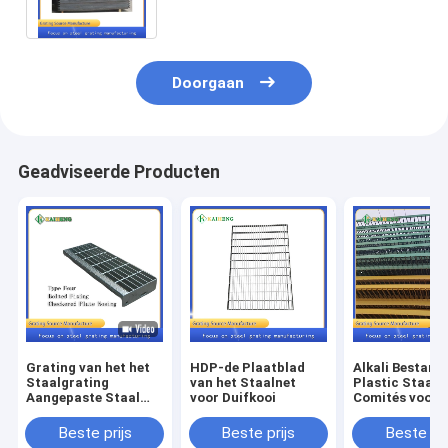
Duifloods
Doorgaan
Geadviseerde Producten
Grating van het het
HDP-de Plaatblad
Alkali Bestand
Staalgrating
van het Staalnet
Plastic Staalg
Aangepaste Staal
voor Duifkooi
Comités voor 
van de Kaiheng Hete
Schermen of ge
Onderdompeling
groene Kooivlo
Beste prijs
Beste prijs
Beste pri
Gegalvaniseerde