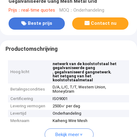
Gegalvaniseerde Gang Mesh Metal Grid
Prijs：real-time quotes
MOQ：Onderhandeling
Beste prijs
Contact nu
Productomschrijving
netwerk van de koolstofstaal het
gegalvaniseerde gang
Hoog licht
,
,
gegalvaniseerd gangnetwerk
het netgang van het
koolstofstaalmetaal
D/A, L/C, T/T, Western Union,
Betalingscondities
MoneyGram
Certificering
ISO9001
Levering vermogen
2500㎡ per dag
Levertijd
Onderhandeling
Merknaam
Kaiheng Wire Mesh
Bekijk meer