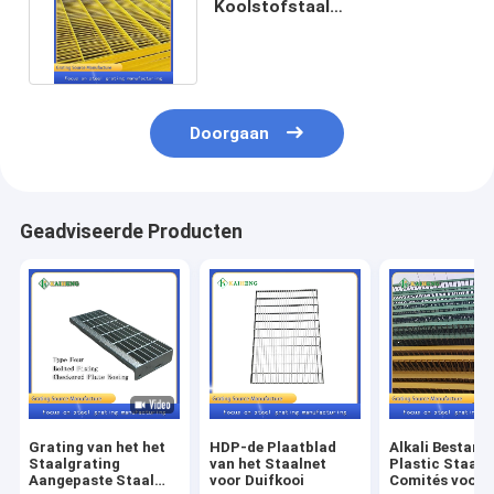
Koolstofstaal
Gegalvaniseerde Gang Mesh
Metal Grid
Doorgaan
Geadviseerde Producten
Grating van het het
HDP-de Plaatblad
Alkali Bestand
Staalgrating
van het Staalnet
Plastic Staalg
Aangepaste Staal
voor Duifkooi
Comités voor 