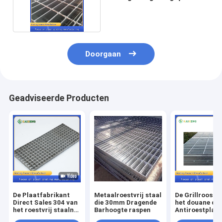
Traliewerkraad
Doorgaan
Geadviseerde Producten
De Plaatfabrikant
Metaalroestvrij staal
De Grillrooste
Direct Sales 304 van
die 30mm Dragende
het douane de
het roestvrij staalnet
Barhoogte raspen
Antiroestplaat
de Plaatafzet van
304 Roestvrije