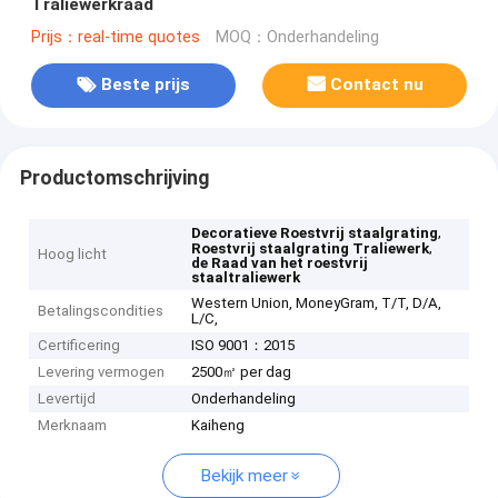
Traliewerkraad
Prijs：real-time quotes
MOQ：Onderhandeling
Beste prijs
Contact nu
Productomschrijving
,
Decoratieve Roestvrij staalgrating
,
Roestvrij staalgrating Traliewerk
Hoog licht
de Raad van het roestvrij
staaltraliewerk
Western Union, MoneyGram, T/T, D/A,
Betalingscondities
L/C,
Certificering
ISO 9001：2015
Levering vermogen
2500㎡ per dag
Levertijd
Onderhandeling
Merknaam
Kaiheng
Bekijk meer