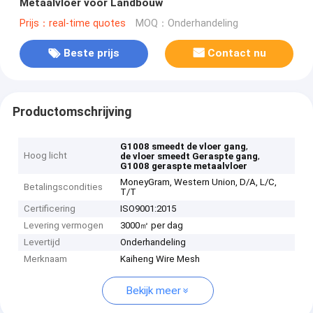
Metaalvloer voor Landbouw
Prijs：real-time quotes
MOQ：Onderhandeling
Beste prijs
Contact nu
Productomschrijving
,
G1008 smeedt de vloer gang
Hoog licht
,
de vloer smeedt Geraspte gang
G1008 geraspte metaalvloer
MoneyGram, Western Union, D/A, L/C,
Betalingscondities
T/T
Certificering
ISO9001:2015
Levering vermogen
3000㎡ per dag
Levertijd
Onderhandeling
Merknaam
Kaiheng Wire Mesh
Bekijk meer