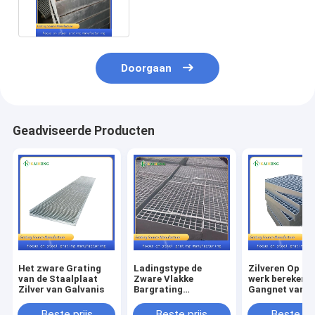
Metaalvloer voor Landbouw
Doorgaan
Geadviseerde Producten
Het zware Grating
Ladingstype de
Zilveren Op z
van de Staalplaat
Zware Vlakke
werk berekend
Zilver van Galvanis
Bargrating
Gangnet van h
Gegalvaniseerde
Staalrooster
Loopbrug van de
Gegalvaniseer
Beste prijs
Beste prijs
Beste pri