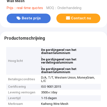
Wall Mesh
Prijs：real-time quotes
MOQ：Onderhandeling
Beste prijs
Contact nu
Productomschrijving
De gordijngevel van het
diamantaluminium
,
De gordijngevel van het
Hoog licht
verdelingsaluminium
,
De gordijngevel van het
diamantaluminium
D/A, T/T, Western Union, MoneyGram,
Betalingscondities
L/C
Certificering
ISO 9001:2015
Levering vermogen
3500㎡/day
Levertijd
1-15 dagen
Merknaam
Kaiheng Wire Mesh