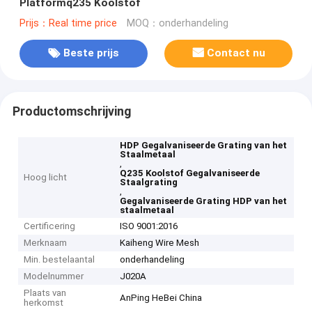
Platformq235 Koolstof
Prijs：Real time price
MOQ：onderhandeling
Beste prijs
Contact nu
Productomschrijving
HDP Gegalvaniseerde Grating van het
Staalmetaal
,
Q235 Koolstof Gegalvaniseerde
Hoog licht
Staalgrating
,
Gegalvaniseerde Grating HDP van het
staalmetaal
Certificering
ISO 9001:2016
Merknaam
Kaiheng Wire Mesh
Min. bestelaantal
onderhandeling
Modelnummer
J020A
Plaats van
AnPing HeBei China
herkomst