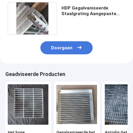
HDP Gegalvaniseerde
Staalgrating Aangepaste
Platformq235 Koolstof
Doorgaan
Geadviseerde Producten
Het hoge
Gegalvaniseerde het
Antislip Getan