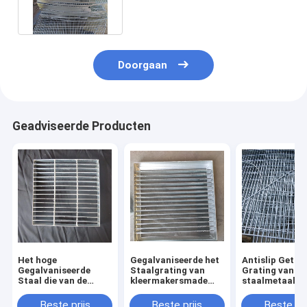
Effect
Doorgaan
Geadviseerde Producten
Het hoge
Gegalvaniseerde het
Antislip Getan
Gegalvaniseerde
Staalgrating van
Grating van he
Staal die van de
kleermakersmade
staalmetaal
Lagercapaciteit
silver pressure
Corrosiebeste
Zilveren Gelaste
Lassen voor
Hoogte 30mm 
Beste prijs
Beste prijs
Beste pri