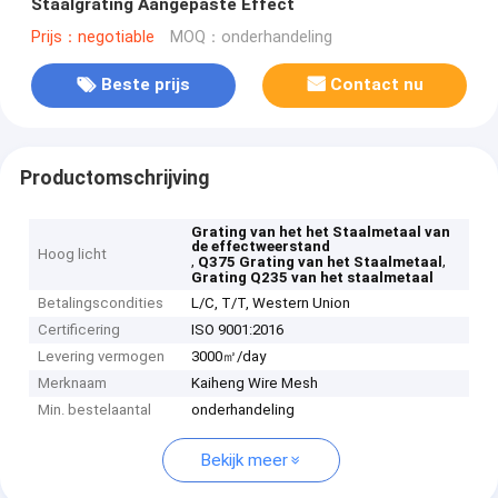
Staalgrating Aangepaste Effect
Prijs：negotiable
MOQ：onderhandeling
Beste prijs
Contact nu
Productomschrijving
Grating van het het Staalmetaal van
de effectweerstand
Hoog licht
,
,
Q375 Grating van het Staalmetaal
Grating Q235 van het staalmetaal
Betalingscondities
L/C, T/T, Western Union
Certificering
ISO 9001:2016
Levering vermogen
3000㎡/day
Merknaam
Kaiheng Wire Mesh
Min. bestelaantal
onderhandeling
Bekijk meer