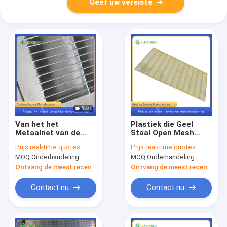
Geef uw vereiste
Van het het
Plastiek die Geel
Metaalnet van de
Staal Open Mesh
Koolstofstaalq235
Metal Grid Floor Net
Prijs:
real-time quotes
Prijs:
real-time quotes
Hete
onderdompelen
MOQ:
Onderhandeling
MOQ:
Onderhandeling
Onderdompeling
Gegalvaniseerde
Ontvang de meest recente Prijs
Ontvang de meest recente Prijs
Grating van Hdg
Duifkooi
Contact nu
Contact nu