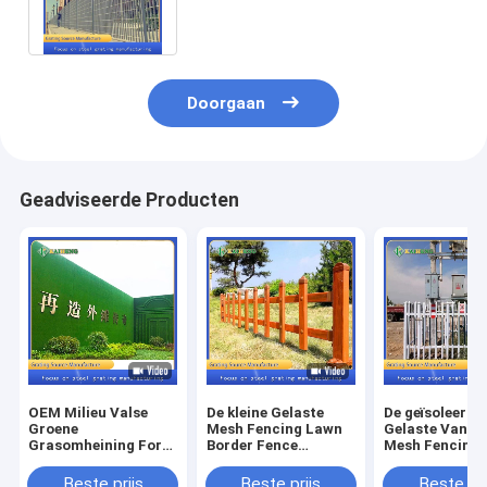
Fencing Grid Customized
Doorgaan
Geadviseerde Producten
OEM Milieu Valse
De kleine Gelaste
De geïsoleerde
Groene
Mesh Fencing Lawn
Gelaste Vangra
Grasomheining For
Border Fence
Mesh Fencing
Privacy Protection
Vangrail van pvc
voor de
Gazon
Transformato
Beste prijs
Beste prijs
Beste pri