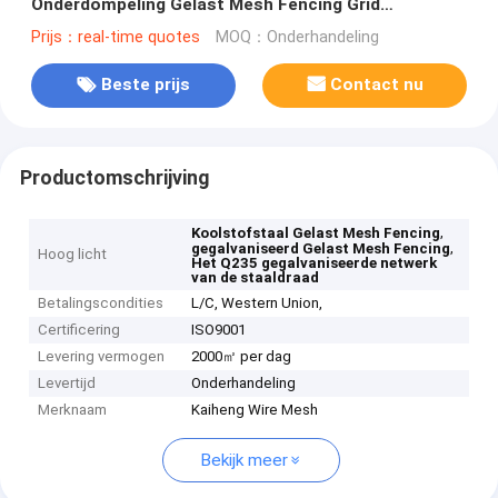
Onderdompeling Gelast Mesh Fencing Grid
Customized
Prijs：real-time quotes
MOQ：Onderhandeling
Beste prijs
Contact nu
Productomschrijving
,
Koolstofstaal Gelast Mesh Fencing
,
gegalvaniseerd Gelast Mesh Fencing
Hoog licht
Het Q235 gegalvaniseerde netwerk
van de staaldraad
Betalingscondities
L/C, Western Union,
Certificering
ISO9001
Levering vermogen
2000㎡ per dag
Levertijd
Onderhandeling
Merknaam
Kaiheng Wire Mesh
Bekijk meer