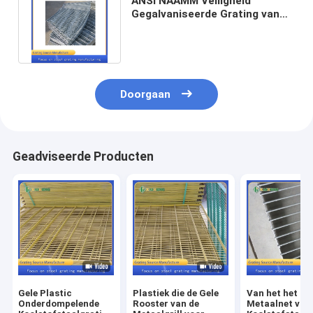
ANSI NAAMM Veiligheid
Gegalvaniseerde Grating van
de Staalgang Gevormde
Ventilator
Doorgaan
Geadviseerde Producten
Gele Plastic
Plastiek die de Gele
Van het het
Onderdompelende
Rooster van de
Metaalnet van