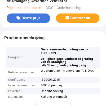
de Staalgang Gevormde Ventilator
Prijs：real-time quotes
MOQ：Onderhandeling
Beste prijs
Contact nu
Productomschrijving
Gegalvaniseerde grating van de
staalgang
,
Hoog licht
Veiligheid gegalvaniseerde grating
van de staalgang
,
ANSI veiligheidsgrating gang
Western Union, MoneyGram, T/T, D/A,
Betalingscondities
L/C
Certificering
ISO9001:2015
Levering vermogen
2000㎡ per dag
Levertijd
Onderhandeling
Merknaam
Kaiheng Wiremesh