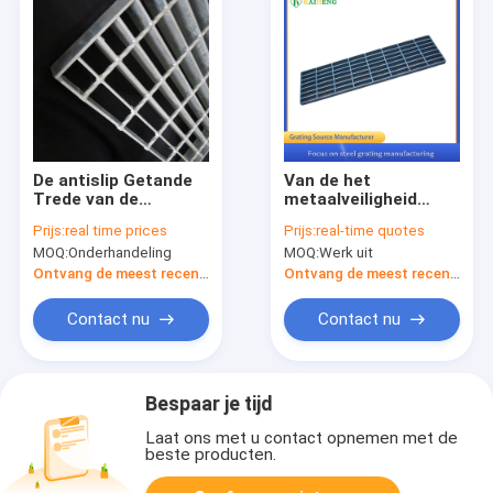
De antislip Getande
Van de het
Trede van de
metaalveiligheid
Staalrooster
Q235 van de
Prijs:
real time prices
Prijs:
real-time quotes
betreedt
ladderstap de Trede
MOQ:
Onderhandeling
MOQ:
Werk uit
Corrosiebestendig
van de het
Staalrooster
Ontvang de meest recente Prijs
Ontvang de meest recente Prijs
betreedt Plaatt1
Model
Contact nu
Contact nu
Bespaar je tijd
Laat ons met u contact opnemen met de
beste producten.