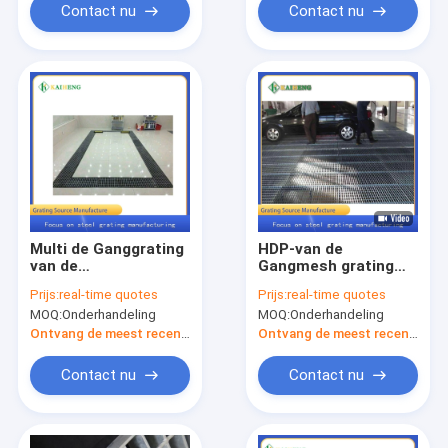
Contact nu
Contact nu
Multi de Ganggrating
HDP-van de
van de
Gangmesh grating
Kleurenbevloering
grid for parking van
Prijs:
real-time quotes
Prijs:
real-time quotes
FRP Net Rode Gele
het Metaalstaal de
MOQ:
Onderhandeling
MOQ:
Onderhandeling
Blauwgroen
Partijbevloering
Ontvang de meest recente Prijs
Ontvang de meest recente Prijs
Contact nu
Contact nu