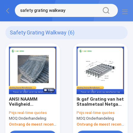
Safety Grating Walkway
(6)
ANSI NAAMM
Ik gaf Grating van het
Veiligheid
Staalmetaal Netgang
Gegalvaniseerde
gestalte
Prijs:
real-time quotes
Prijs:
real-time quotes
Grating van de
MOQ:
Onderhandeling
MOQ:
Onderhandeling
Staalgang Gevormde
Ventilator
Ontvang de meest recente Prijs
Ontvang de meest recente Prijs