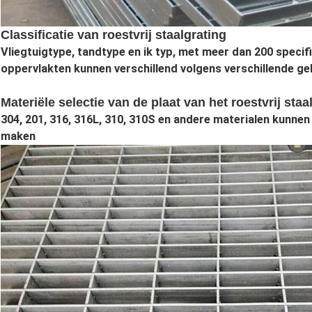
Classificatie van roestvrij staalgrating
Vliegtuigtype, tandtype en ik typ, met meer dan 200 speci
oppervlakten kunnen verschillend volgens verschillende g
Materiële selectie van de plaat van het roestvrij staa
304, 201, 316, 316L, 310, 310S en andere materialen kunnen
maken