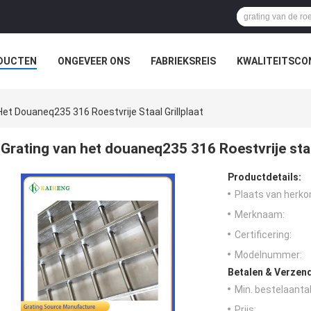
DUCTEN
ONGEVEER ONS
FABRIEKSREIS
KWALITEITSCO
Het Douaneq235 316 Roestvrije Staal Grillplaat
Grating van het douaneq235 316 Roestvrije staal
Productdetails:
Plaats van herko
Merknaam:
Certificering:
Modelnummer:
Betalen & Verzen
Min. bestelaantal
Prijs: