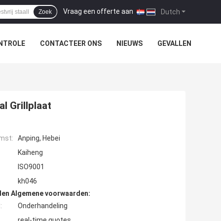
Vraag een offerte aan
|
Dutch
Zoek
NTROLE
CONTACTEER ONS
NIEUWS
GEVALLEN
 Grillplaat
mst:
Anping, Hebei
Kaiheng
ISO9001
kh046
den Algemene voorwaarden:
:
Onderhandeling
real-time quotes