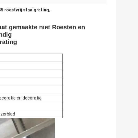
5 roestvrij staalgrating
,
maat gemaakte niet Roesten en
ndig
rating
ecoratie en decoratie
jzerblad