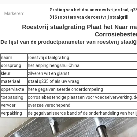
Grating van het douaneroestvrije staal
,
q23
Markeren:
316 roosters van de roestvrij staalgrill
Roestvrij staalgrating Plaat het Naar 
Corrosiebeste
g
De lijst van
productparameter van roestvrij staal
de
naam
roestvrij staalgrating
oorsprong
het anping hengshui China
kleur
zilveren wit en glanst
materiaal
staal q235 of als uw vraag
oppervlakte
hete gegalvaniseerde onderdompeling
toepassing
corrosiebestendige plaatsen voor voedselverwerking, d
vervoer
overzee verschepend
verpakking
de gegalvaniseerde band of de onderhandeling van het i