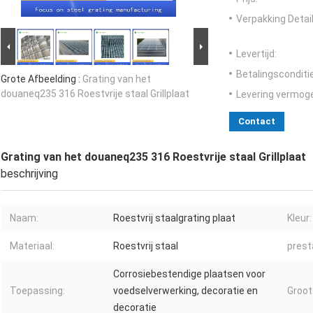
Verpakking Detail
Levertijd:
Betalingsconditi
Grote Afbeelding :
Grating van het
douaneq235 316 Roestvrije staal Grillplaat
Levering vermog
Contact
Grating van het douaneq235 316 Roestvrije staal Grillplaat
beschrijving
Naam:
Roestvrij staalgrating plaat
Kleur:
Materiaal:
Roestvrij staal
prest
Corrosiebestendige plaatsen voor
Toepassing:
voedselverwerking, decoratie en
Groot
decoratie