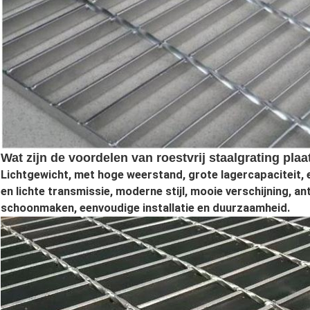
Wat zijn de voordelen van roestvrij staalgrating plaa
Lichtgewicht, met hoge weerstand, grote lagercapaciteit, 
en lichte transmissie, moderne stijl, mooie verschijning, ant
schoonmaken, eenvoudige installatie en duurzaamheid.