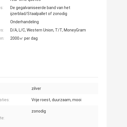
s:
De gegalvaniseerde band van het
ijzerblad/Staalpallet of zonodig
Onderhandeling
es:
D/A, L/C, Western Union, T/T, MoneyGram
en:
2000㎡ per dag
zilver
aties:
Vrije roest, duurzaam, mooi
zonodig
te: