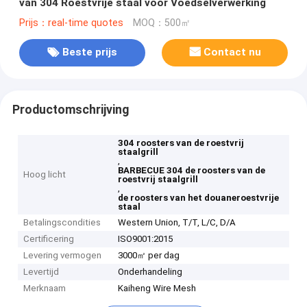
van 304 Roestvrije staal voor Voedselverwerking
Prijs：real-time quotes
MOQ：500㎡
Beste prijs
Contact nu
Productomschrijving
304 roosters van de roestvrij
staalgrill
,
BARBECUE 304 de roosters van de
Hoog licht
roestvrij staalgrill
,
de roosters van het douaneroestvrije
staal
Betalingscondities
Western Union, T/T, L/C, D/A
Certificering
ISO9001:2015
Levering vermogen
3000㎡ per dag
Levertijd
Onderhandeling
Merknaam
Kaiheng Wire Mesh