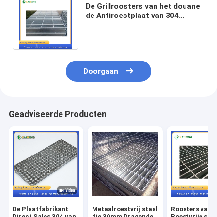
De Grillroosters van het douane
de Antiroestplaat van 304
Roestvrije staal voor
Voedselverwerking
Doorgaan
Geadviseerde Producten
De Plaatfabrikant
Metaalroestvrij staal
Roosters van d
Direct Sales 304 van
die 30mm Dragende
Roestvrije staa