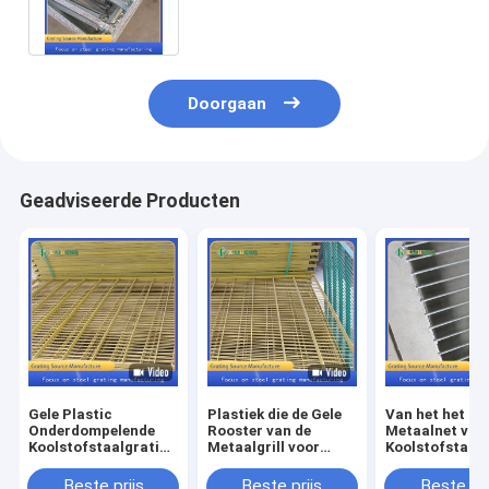
centraleplatform
Doorgaan
Geadviseerde Producten
Gele Plastic
Plastiek die de Gele
Van het het
Onderdompelende
Rooster van de
Metaalnet van
Koolstofstaalgrating
Metaalgrill voor
Koolstofstaal
voor Kippenhuis het
Kippenhuis het
Hete
Schermen
Schermen
Onderdompeli
Beste prijs
Beste prijs
Beste pri