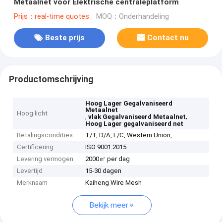
Metaalnet voor Elektrische centraleplatform
Prijs：real-time quotes
MOQ：Onderhandeling
Beste prijs
Contact nu
Productomschrijving
Hoog Lager Gegalvaniseerd
Metaalnet
Hoog licht
,
,
vlak Gegalvaniseerd Metaalnet
Hoog Lager gegalvaniseerd net
Betalingscondities
T/T, D/A, L/C, Western Union,
Certificering
ISO 9001:2015
Levering vermogen
2000㎡ per dag
Levertijd
15-30 dagen
Merknaam
Kaiheng Wire Mesh
Bekijk meer