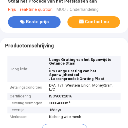
Staal het Procédé van het Perslassen aan
Prijs：real-time quotion
MOQ：Onderhandeling
Beste prijs
Contact nu
Productomschrijving
Lange Grating van het Spanwijdte
Getande Staal
,
Hoog licht
8m Lange Grating van het
Spanwijdtestaal
,
Lassenprocédé Grating Plaat
D/A, T/T, Western Union, MoneyGram,
Betalingscondities
L/C
Certificering
ISO9001:2016
Levering vermogen
30004000m ²
Levertijd
15days
Merknaam
Kaiheng wire mesh